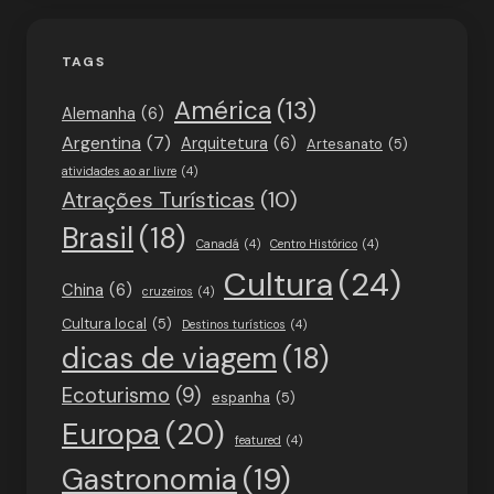
TAGS
América
(13)
Alemanha
(6)
Argentina
(7)
Arquitetura
(6)
Artesanato
(5)
atividades ao ar livre
(4)
Atrações Turísticas
(10)
Brasil
(18)
Canadá
(4)
Centro Histórico
(4)
Cultura
(24)
China
(6)
cruzeiros
(4)
Cultura local
(5)
Destinos turísticos
(4)
dicas de viagem
(18)
Ecoturismo
(9)
espanha
(5)
Europa
(20)
featured
(4)
Gastronomia
(19)