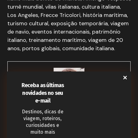
turnê mundial, vilas italianas, cultura italiana,
Los Angeles, Frecce Tricolori, história marítima,
turismo cultural, exposição temporária, viagem
de navio, eventos internacionais, patrimônio
italiano, treinamento marítimo, viagem de 20
anos, portos globais, comunidade italiana.
Receba as últimas
novidades no seu
e-mail
Geovana Fernandes Corrêa
Destinos, dicas de
viagem, roteiros,
Entusiasta de aventuras e uma amante incondicional de
curiosidades
e
novas descobertas. Tenho 34 anos de idade, nascida no
muito mais
pitoresco estado de Santa Catarina, no sul do Brasil.