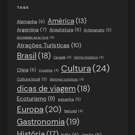
TAGS
América
(13)
Alemanha
(6)
Argentina
(7)
Arquitetura
(6)
Artesanato
(5)
atividades ao ar livre
(4)
Atrações Turísticas
(10)
Brasil
(18)
Canadá
(4)
Centro Histórico
(4)
Cultura
(24)
China
(6)
cruzeiros
(4)
Cultura local
(5)
Destinos turísticos
(4)
dicas de viagem
(18)
Ecoturismo
(9)
espanha
(5)
Europa
(20)
featured
(4)
Gastronomia
(19)
História
(17)
Itália
(6)
Japão
(6)