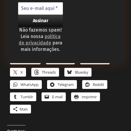
Formada em marketing, atualmente atuando no
mercado publicitário na cidade de São Paulo.
Não fazemos spam!
Leia nossa
política
de privacidade
para
mais informações.
Compartilhe isso:
Facebook
LinkedIn
Pinterest
X
Threads
Bluesky
WhatsApp
Telegram
Reddit
Tumblr
E-mail
Imprimir
Mais