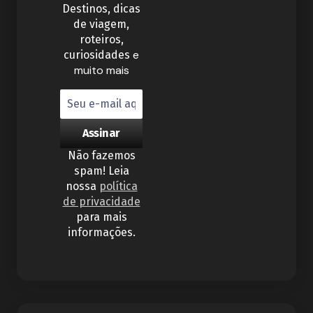
Destinos, dicas
a próxima vez que eu comentar.
de viagem,
roteiros,
Enviar Comentário
e
curiosidades
muito mais
Não fazemos
spam! Leia
nossa
política
de privacidade
para mais
informações.