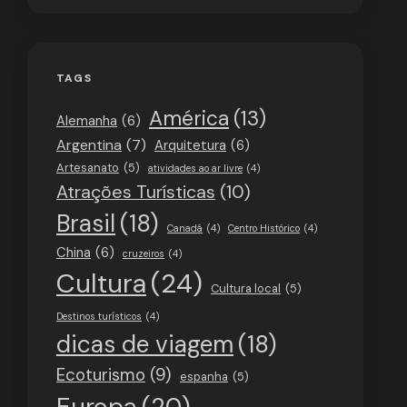
TAGS
América
(13)
Alemanha
(6)
Argentina
(7)
Arquitetura
(6)
Artesanato
(5)
atividades ao ar livre
(4)
Atrações Turísticas
(10)
Brasil
(18)
Canadá
(4)
Centro Histórico
(4)
China
(6)
cruzeiros
(4)
Cultura
(24)
Cultura local
(5)
Destinos turísticos
(4)
dicas de viagem
(18)
Ecoturismo
(9)
espanha
(5)
Europa
(20)