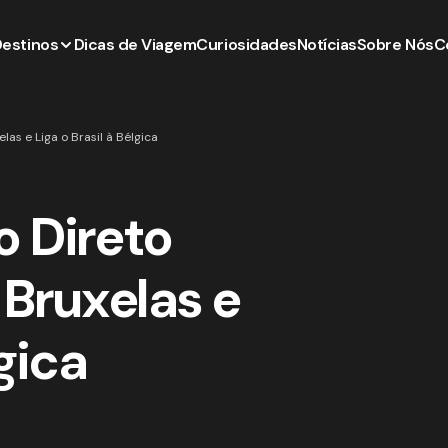
Destinos
Dicas de Viagem
Curiosidades
Notícias
Sobre Nós
C
las e Liga o Brasil à Bélgica
o Direto
 Bruxelas e
lgica