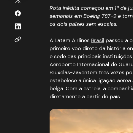
Parte de uma ampla expansão europ
Rota inédita começou em 1º de j
Bruxelas no contexto da malha aérea
semanais em Boeing 787-9 e torn
Impacto para os viajantes brasileiro
Atenção às novas regras de entrad
os dois países sem escalas.
Quanto custa voar para Bruxelas
O que esperar dos próximos meses
A Latam Airlines
Brasil
passou a op
Perguntas Frequentes
Quando começou o voo direto 
primeiro voo direto da história en
Quantos voos por semana a L
e sede das principais instituiçõe
Qual a duração do voo entre 
Aeroporto Internacional de Guar
Qual aeronave opera a rota?
Brasileiros precisam de visto 
Bruxelas-Zaventem três vezes po
Quanto custa a passagem par
estabelece a única ligação aérea s
É possível chegar a outras ci
belga. Com a estreia, a companh
De qual aeroporto parte o vo
A Latam é a única companhia c
diretamente a partir do país.
Palavras-chave