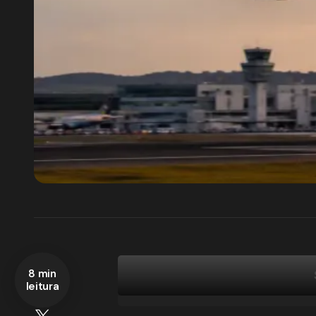
8 min
leitura
Como funciona a nova rota