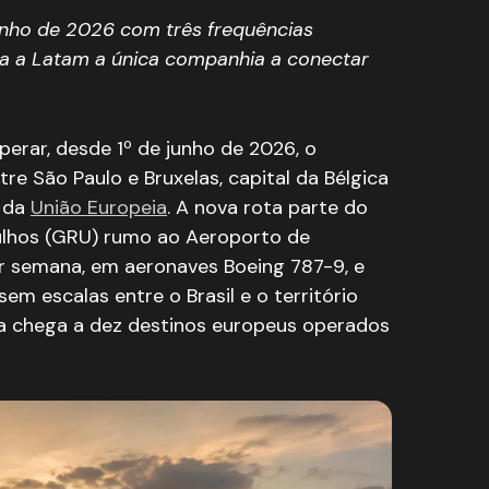
eia
unho de 2026 com três frequências
 brasileira de 2026
a a Latam a única companhia a conectar
s
a na Europa
erar, desde 1º de junho de 2026, o
da Latam entre São Paulo e Bruxelas?
tre São Paulo e Bruxelas, capital da Bélgica
atam oferece para Bruxelas?
s da
União Europeia
. A nova rota parte do
São Paulo e Bruxelas?
ulhos (GRU) rumo ao Aeroporto de
para viajar à Bélgica?
r semana, em aeronaves Boeing 787-9, e
a Bruxelas?
em escalas entre o Brasil e o território
dades europeias a partir de Bruxelas?
ia chega a dez destinos europeus operados
o em São Paulo?
om voo direto entre Brasil e Bélgica?