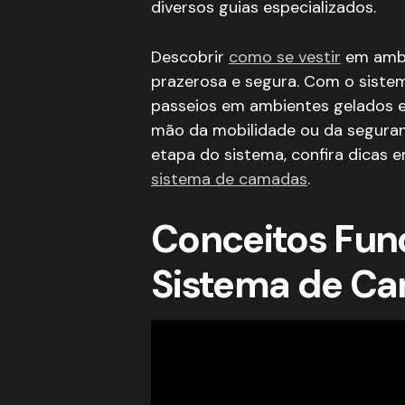
Sugestões de Destinos como 
diversos guias especializados.
Perguntas Frequentes
Quais são as três camadas fu
Descobrir
como se vestir
em ambie
Como posso combinar roupas 
Qual é a função do fleece nas
prazerosa e segura. Com o siste
Quais tipos de roupas térmi
passeios em ambientes gelados em
De que forma posso me protege
mão da mobilidade ou da seguran
Quais tecidos são indicados 
inverno?
etapa do sistema, confira dicas 
Conclusão
sistema de camadas
.
Palavras-chave
Conceitos Fun
Sistema de C