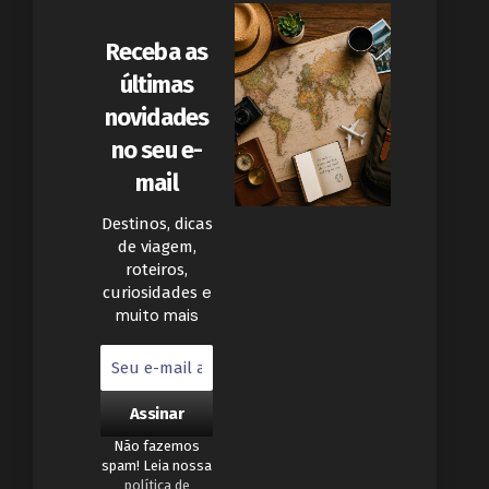
Receba as
últimas
novidades
no seu e-
mail
Destinos, dicas
de viagem,
roteiros,
e
curiosidades
muito mais
Não fazemos
spam! Leia nossa
política de