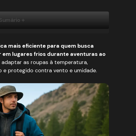
Sumário
ma de Camadas
as
ica mais eficiente para quem busca
o Ar Livre
r em lugares frios durante aventuras ao
de Temperatura Corporal
rto Térmico
adaptar as roupas à temperatura,
 e protegido contra vento e umidade.
propileno e Lã Merino
a a Manter o Corpo Seco
o Efetivo
ntermediária
luma e Sintéticos
mada para Cada Atividade
os Elementos
Contra o Vento
dos Materiais
Frios