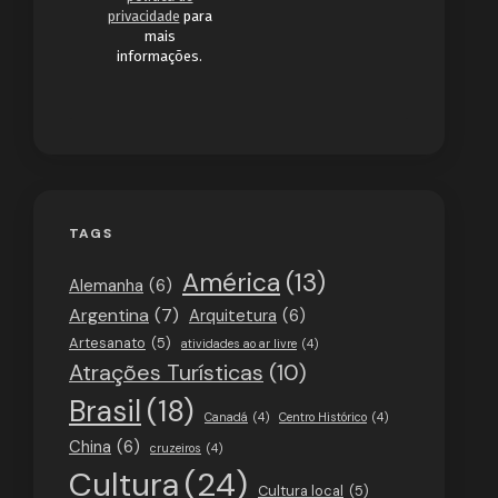
privacidade
para
mais
informações.
TAGS
América
(13)
Alemanha
(6)
Argentina
(7)
Arquitetura
(6)
Artesanato
(5)
atividades ao ar livre
(4)
Atrações Turísticas
(10)
Brasil
(18)
Canadá
(4)
Centro Histórico
(4)
China
(6)
cruzeiros
(4)
Cultura
(24)
Cultura local
(5)