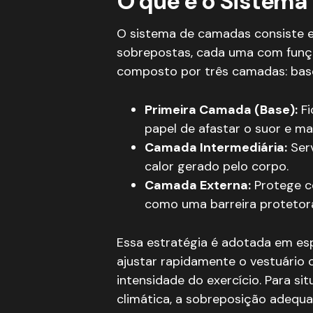
O que é o Sistem
O sistema de camadas consiste e
sobrepostas, cada uma com funçã
composto por três camadas: base,
Primeira Camada (Base):
Fi
papel de afastar o suor e ma
Camada Intermediária:
Serv
calor gerado pelo corpo.
Camada Externa:
Protege co
como uma barreira protetor
Essa estratégia é adotada em espo
ajustar rapidamente o vestuári
intensidade do exercício. Para sit
climática, a sobreposição adequa