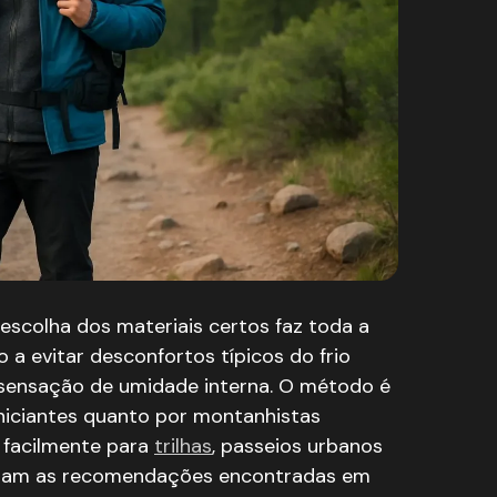
ra Cada Condição Climática
Negativas
xtremas
mia
cas ao Ar Livre
eção
érmico e Liberdade de Movimento
lo de Umidade
amadas Ajustadas
escolha dos materiais certos faz toda a
Durante o Esforço
icos e Inovações Recentes
o a evitar desconfortos típicos do frio
ral
 sensação de umidade interna. O método é
as Peças
iniciantes quanto por montanhistas
ividades ao Ar Livre
 Lojas Especializadas
 facilmente para
trilhas
, passeios urbanos
tram as recomendações encontradas em
lizadas