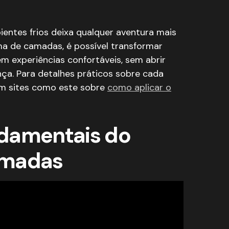
Bariloche e Patagônia
ndamentais para se vestir em ambientes frios?
ntes frios deixa qualquer aventura mais
para enfrentar temperaturas abaixo de zero?
 roupas para aventuras ao ar livre?
ma de camadas, é possível transformar
cas são recomendados para expedições na neve?
 experiências confortáveis, sem abrir
r do frio extremo durante atividades ao ar livre?
ça. Para detalhes práticos sobre cada
para a primeira camada de vestimenta em esportes de
em sites como este sobre
como aplicar o
damentais do
amadas