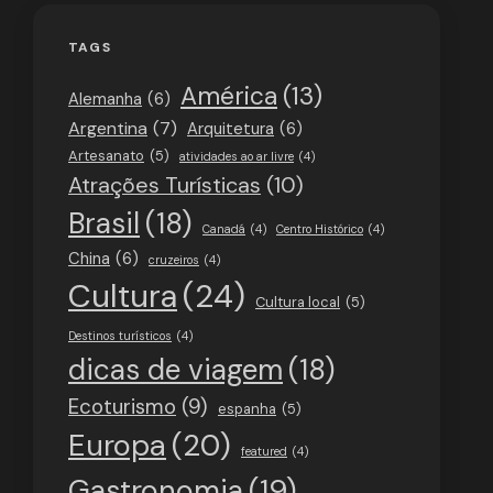
TAGS
América
(13)
Alemanha
(6)
Argentina
(7)
Arquitetura
(6)
Artesanato
(5)
atividades ao ar livre
(4)
Atrações Turísticas
(10)
Brasil
(18)
Canadá
(4)
Centro Histórico
(4)
China
(6)
cruzeiros
(4)
Cultura
(24)
Cultura local
(5)
Destinos turísticos
(4)
dicas de viagem
(18)
Ecoturismo
(9)
espanha
(5)
Europa
(20)
featured
(4)
Gastronomia
(19)