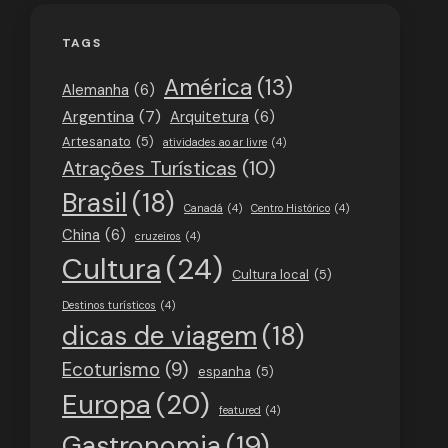
TAGS
América
(13)
Alemanha
(6)
Argentina
(7)
Arquitetura
(6)
Artesanato
(5)
atividades ao ar livre
(4)
Atrações Turísticas
(10)
Brasil
(18)
Canadá
(4)
Centro Histórico
(4)
China
(6)
cruzeiros
(4)
Cultura
(24)
Cultura local
(5)
Destinos turísticos
(4)
dicas de viagem
(18)
Ecoturismo
(9)
espanha
(5)
Europa
(20)
featured
(4)
Gastronomia
(19)