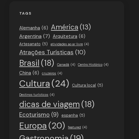
TAGS
América
(13)
Alemanha
(6)
Argentina
(7)
Arquitetura
(6)
Artesanato
(5)
atividades ao ar livre
(4)
Atrações Turísticas
(10)
Brasil
(18)
Canadá
(4)
Centro Histórico
(4)
China
(6)
cruzeiros
(4)
Cultura
(24)
Cultura local
(5)
Destinos turísticos
(4)
dicas de viagem
(18)
Ecoturismo
(9)
espanha
(5)
Europa
(20)
featured
(4)
Gastronomia
(19)