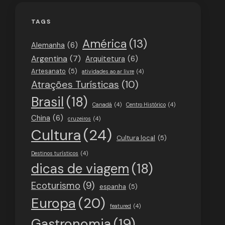
TAGS
América
(13)
Alemanha
(6)
Argentina
(7)
Arquitetura
(6)
Artesanato
(5)
atividades ao ar livre
(4)
Atrações Turísticas
(10)
Brasil
(18)
Canadá
(4)
Centro Histórico
(4)
China
(6)
cruzeiros
(4)
Cultura
(24)
Cultura local
(5)
Destinos turísticos
(4)
dicas de viagem
(18)
Ecoturismo
(9)
espanha
(5)
Europa
(20)
featured
(4)
Gastronomia
(19)