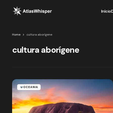
Início
Home
cultura aborígene
cultura aborígene
OCEANIA