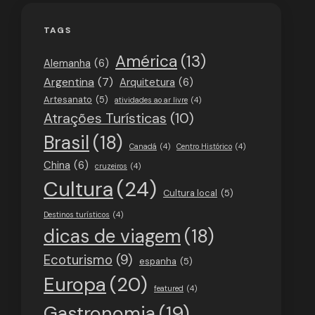
TAGS
América
(13)
Alemanha
(6)
Argentina
(7)
Arquitetura
(6)
Artesanato
(5)
atividades ao ar livre
(4)
Atrações Turísticas
(10)
Brasil
(18)
Canadá
(4)
Centro Histórico
(4)
China
(6)
cruzeiros
(4)
Cultura
(24)
Cultura local
(5)
Destinos turísticos
(4)
dicas de viagem
(18)
Ecoturismo
(9)
espanha
(5)
Europa
(20)
featured
(4)
Gastronomia
(19)