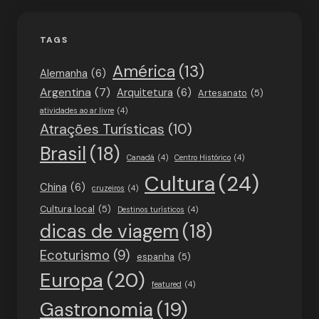
TAGS
América
(13)
Alemanha
(6)
Argentina
(7)
Arquitetura
(6)
Artesanato
(5)
atividades ao ar livre
(4)
Atrações Turísticas
(10)
Brasil
(18)
Canadá
(4)
Centro Histórico
(4)
Cultura
(24)
China
(6)
cruzeiros
(4)
Cultura local
(5)
Destinos turísticos
(4)
dicas de viagem
(18)
Ecoturismo
(9)
espanha
(5)
Europa
(20)
featured
(4)
Gastronomia
(19)