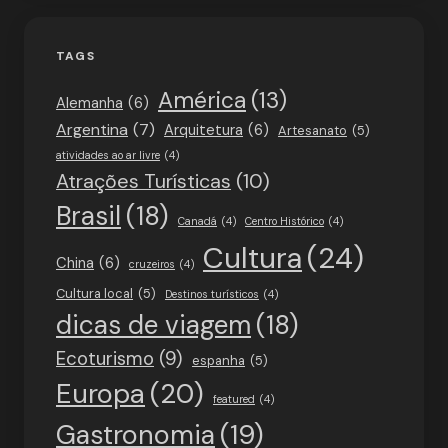
TAGS
América
(13)
Alemanha
(6)
Argentina
(7)
Arquitetura
(6)
Artesanato
(5)
atividades ao ar livre
(4)
Atrações Turísticas
(10)
Brasil
(18)
Canadá
(4)
Centro Histórico
(4)
Cultura
(24)
China
(6)
cruzeiros
(4)
Cultura local
(5)
Destinos turísticos
(4)
dicas de viagem
(18)
Ecoturismo
(9)
espanha
(5)
Europa
(20)
featured
(4)
Gastronomia
(19)