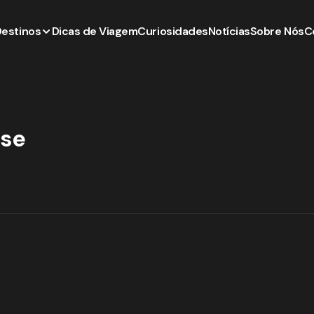
Destinos
Dicas de Viagem
Curiosidades
Notícias
Sobre Nós
C
nse