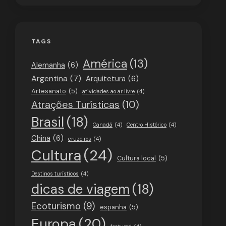
TAGS
América
(13)
Alemanha
(6)
Argentina
(7)
Arquitetura
(6)
Artesanato
(5)
atividades ao ar livre
(4)
Atrações Turísticas
(10)
Brasil
(18)
Canadá
(4)
Centro Histórico
(4)
China
(6)
cruzeiros
(4)
Cultura
(24)
Cultura local
(5)
Destinos turísticos
(4)
dicas de viagem
(18)
Ecoturismo
(9)
espanha
(5)
Europa
(20)