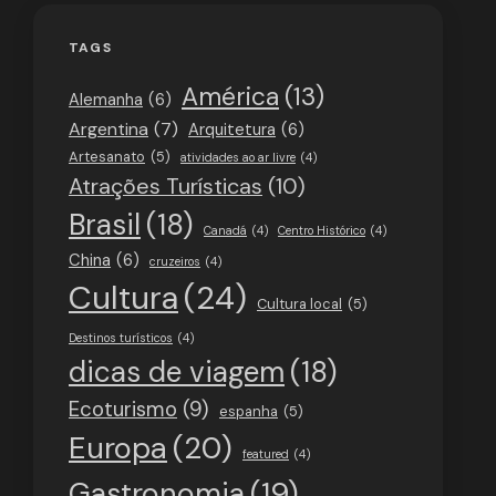
TAGS
América
(13)
Alemanha
(6)
Argentina
(7)
Arquitetura
(6)
Artesanato
(5)
atividades ao ar livre
(4)
Atrações Turísticas
(10)
Brasil
(18)
Canadá
(4)
Centro Histórico
(4)
China
(6)
cruzeiros
(4)
Cultura
(24)
Cultura local
(5)
Destinos turísticos
(4)
dicas de viagem
(18)
Ecoturismo
(9)
espanha
(5)
Europa
(20)
featured
(4)
Gastronomia
(19)