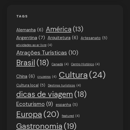
TAGS
América
(13)
Alemanha
(6)
Argentina
(7)
Arquitetura
(6)
Artesanato
(5)
atividades ao ar livre
(4)
Atrações Turísticas
(10)
Brasil
(18)
Canadá
(4)
Centro Histórico
(4)
Cultura
(24)
China
(6)
cruzeiros
(4)
Cultura local
(5)
Destinos turísticos
(4)
dicas de viagem
(18)
Ecoturismo
(9)
espanha
(5)
Europa
(20)
featured
(4)
Gastronomia
(19)