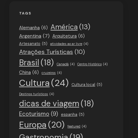
TAGS
América
(13)
Alemanha
(6)
Argentina
(7)
Arquitetura
(6)
Artesanato
(5)
atividades ao ar livre
(4)
Atrações Turísticas
(10)
Brasil
(18)
Canadá
(4)
Centro Histórico
(4)
China
(6)
cruzeiros
(4)
Cultura
(24)
Cultura local
(5)
Destinos turísticos
(4)
dicas de viagem
(18)
Ecoturismo
(9)
espanha
(5)
Europa
(20)
featured
(4)
Gastronomia
(19)