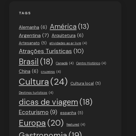
TAGS
América
(13)
Alemanha
(6)
Argentina
(7)
Arquitetura
(6)
Artesanato
(5)
atividades ao ar livre
(4)
Atrações Turísticas
(10)
Brasil
(18)
Canadá
(4)
Centro Histórico
(4)
China
(6)
cruzeiros
(4)
Cultura
(24)
Cultura local
(5)
Destinos turísticos
(4)
dicas de viagem
(18)
Ecoturismo
(9)
espanha
(5)
Europa
(20)
featured
(4)
Gastronomia
(19)