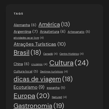
TAGS
América
(13)
Alemanha
(6)
Argentina
(7)
Arquitetura
(6)
Artesanato
(5)
atividades ao ar livre
(4)
Atrações Turísticas
(10)
Brasil
(18)
Canadá
(4)
Centro Histórico
(4)
Cultura
(24)
China
(6)
cruzeiros
(4)
Cultura local
(5)
Destinos turísticos
(4)
dicas de viagem
(18)
Ecoturismo
(9)
espanha
(5)
Europa
(20)
featured
(4)
Gastronomia
(19)