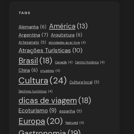
TAGS
América
(13)
Alemanha
(6)
Argentina
(7)
Arquitetura
(6)
Artesanato
(5)
atividades ao ar livre
(4)
Atrações Turísticas
(10)
Brasil
(18)
Canadá
(4)
Centro Histórico
(4)
China
(6)
cruzeiros
(4)
Cultura
(24)
Cultura local
(5)
Destinos turísticos
(4)
dicas de viagem
(18)
Ecoturismo
(9)
espanha
(5)
Europa
(20)
featured
(4)
Gastronomia
(19)