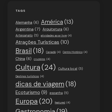
TAGS
América
(13)
Alemanha
(6)
Argentina
(7)
Arquitetura
(6)
Artesanato
(5)
atividades ao ar livre
(4)
Atrações Turísticas
(10)
Brasil
(18)
Canadá
(4)
Centro Histórico
(4)
China
(6)
cruzeiros
(4)
Cultura
(24)
Cultura local
(5)
Destinos turísticos
(4)
dicas de viagem
(18)
Ecoturismo
(9)
espanha
(5)
Europa
(20)
featured
(4)
Gastronomia
(19)