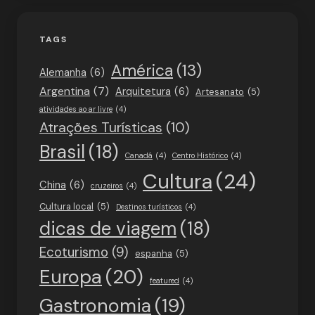
TAGS
América
(13)
Alemanha
(6)
Argentina
(7)
Arquitetura
(6)
Artesanato
(5)
atividades ao ar livre
(4)
Atrações Turísticas
(10)
Brasil
(18)
Canadá
(4)
Centro Histórico
(4)
Cultura
(24)
China
(6)
cruzeiros
(4)
Cultura local
(5)
Destinos turísticos
(4)
dicas de viagem
(18)
Ecoturismo
(9)
espanha
(5)
Europa
(20)
featured
(4)
Gastronomia
(19)