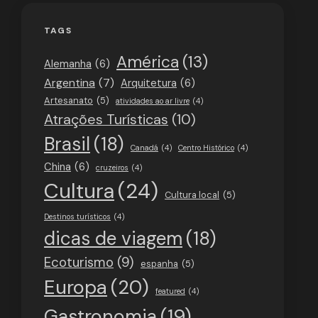
TAGS
América
(13)
Alemanha
(6)
Argentina
(7)
Arquitetura
(6)
Artesanato
(5)
atividades ao ar livre
(4)
Atrações Turísticas
(10)
Brasil
(18)
Canadá
(4)
Centro Histórico
(4)
China
(6)
cruzeiros
(4)
Cultura
(24)
Cultura local
(5)
Destinos turísticos
(4)
dicas de viagem
(18)
Ecoturismo
(9)
espanha
(5)
Europa
(20)
featured
(4)
Gastronomia
(19)