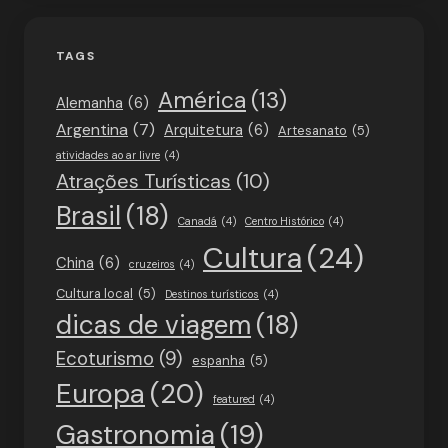
TAGS
América
(13)
Alemanha
(6)
Argentina
(7)
Arquitetura
(6)
Artesanato
(5)
atividades ao ar livre
(4)
Atrações Turísticas
(10)
Brasil
(18)
Canadá
(4)
Centro Histórico
(4)
Cultura
(24)
China
(6)
cruzeiros
(4)
Cultura local
(5)
Destinos turísticos
(4)
dicas de viagem
(18)
Ecoturismo
(9)
espanha
(5)
Europa
(20)
featured
(4)
Gastronomia
(19)