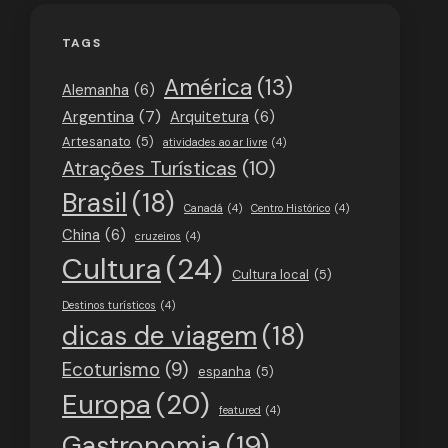
TAGS
América
(13)
Alemanha
(6)
Argentina
(7)
Arquitetura
(6)
Artesanato
(5)
atividades ao ar livre
(4)
Atrações Turísticas
(10)
Brasil
(18)
Canadá
(4)
Centro Histórico
(4)
China
(6)
cruzeiros
(4)
Cultura
(24)
Cultura local
(5)
Destinos turísticos
(4)
dicas de viagem
(18)
Ecoturismo
(9)
espanha
(5)
Europa
(20)
featured
(4)
Gastronomia
(19)