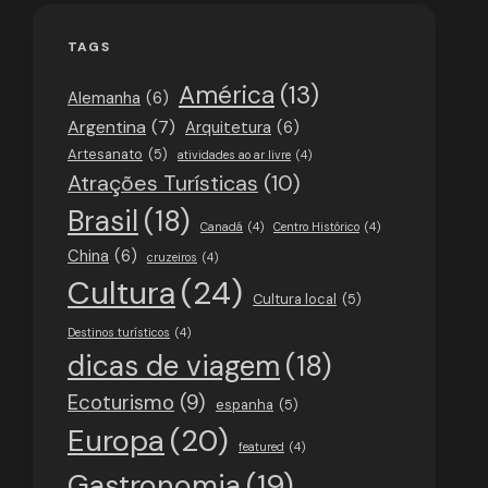
TAGS
América
(13)
Alemanha
(6)
Argentina
(7)
Arquitetura
(6)
Artesanato
(5)
atividades ao ar livre
(4)
Atrações Turísticas
(10)
Brasil
(18)
Canadá
(4)
Centro Histórico
(4)
China
(6)
cruzeiros
(4)
Cultura
(24)
Cultura local
(5)
Destinos turísticos
(4)
dicas de viagem
(18)
Ecoturismo
(9)
espanha
(5)
Europa
(20)
featured
(4)
Gastronomia
(19)