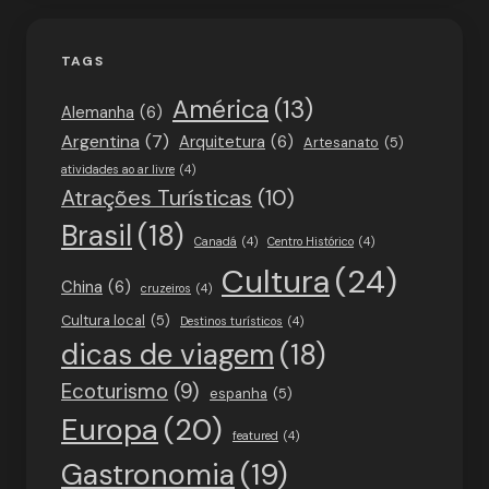
TAGS
América
(13)
Alemanha
(6)
Argentina
(7)
Arquitetura
(6)
Artesanato
(5)
atividades ao ar livre
(4)
Atrações Turísticas
(10)
Brasil
(18)
Canadá
(4)
Centro Histórico
(4)
Cultura
(24)
China
(6)
cruzeiros
(4)
Cultura local
(5)
Destinos turísticos
(4)
dicas de viagem
(18)
Ecoturismo
(9)
espanha
(5)
Europa
(20)
featured
(4)
Gastronomia
(19)