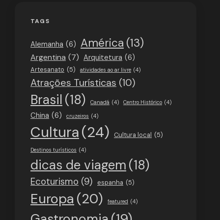
TAGS
América
(13)
Alemanha
(6)
Argentina
(7)
Arquitetura
(6)
Artesanato
(5)
atividades ao ar livre
(4)
Atrações Turísticas
(10)
Brasil
(18)
Canadá
(4)
Centro Histórico
(4)
China
(6)
cruzeiros
(4)
Cultura
(24)
Cultura local
(5)
Destinos turísticos
(4)
dicas de viagem
(18)
Ecoturismo
(9)
espanha
(5)
Europa
(20)
featured
(4)
Gastronomia
(19)