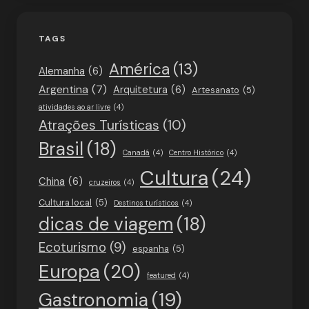
TAGS
América
(13)
Alemanha
(6)
Argentina
(7)
Arquitetura
(6)
Artesanato
(5)
atividades ao ar livre
(4)
Atrações Turísticas
(10)
Brasil
(18)
Canadá
(4)
Centro Histórico
(4)
Cultura
(24)
China
(6)
cruzeiros
(4)
Cultura local
(5)
Destinos turísticos
(4)
dicas de viagem
(18)
Ecoturismo
(9)
espanha
(5)
Europa
(20)
featured
(4)
Gastronomia
(19)