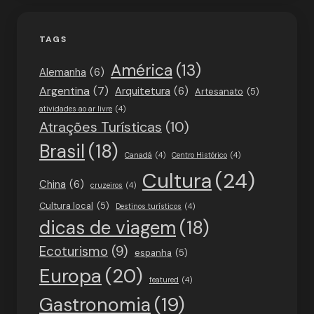
TAGS
América
(13)
Alemanha
(6)
Argentina
(7)
Arquitetura
(6)
Artesanato
(5)
atividades ao ar livre
(4)
Atrações Turísticas
(10)
Brasil
(18)
Canadá
(4)
Centro Histórico
(4)
Cultura
(24)
China
(6)
cruzeiros
(4)
Cultura local
(5)
Destinos turísticos
(4)
dicas de viagem
(18)
Ecoturismo
(9)
espanha
(5)
Europa
(20)
featured
(4)
Gastronomia
(19)