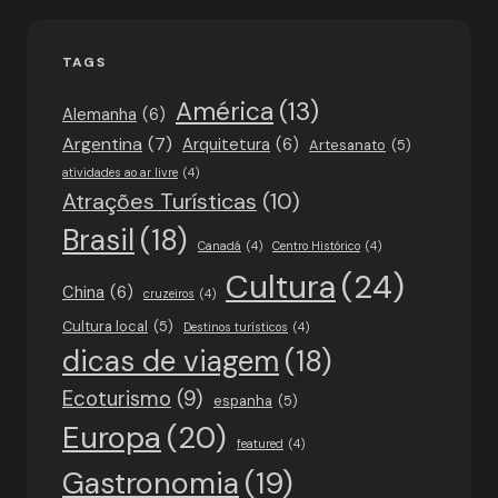
TAGS
América
(13)
Alemanha
(6)
Argentina
(7)
Arquitetura
(6)
Artesanato
(5)
atividades ao ar livre
(4)
Atrações Turísticas
(10)
Brasil
(18)
Canadá
(4)
Centro Histórico
(4)
Cultura
(24)
China
(6)
cruzeiros
(4)
Cultura local
(5)
Destinos turísticos
(4)
dicas de viagem
(18)
Ecoturismo
(9)
espanha
(5)
Europa
(20)
featured
(4)
Gastronomia
(19)