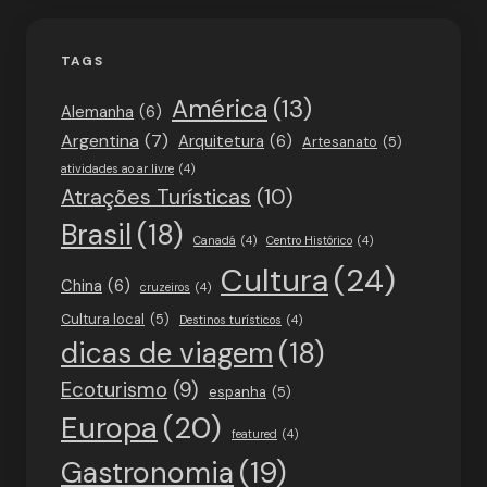
TAGS
América
(13)
Alemanha
(6)
Argentina
(7)
Arquitetura
(6)
Artesanato
(5)
atividades ao ar livre
(4)
Atrações Turísticas
(10)
Brasil
(18)
Canadá
(4)
Centro Histórico
(4)
Cultura
(24)
China
(6)
cruzeiros
(4)
Cultura local
(5)
Destinos turísticos
(4)
dicas de viagem
(18)
Ecoturismo
(9)
espanha
(5)
Europa
(20)
featured
(4)
Gastronomia
(19)