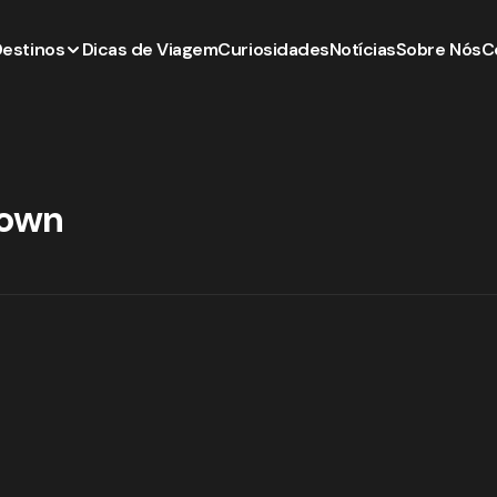
Destinos
Dicas de Viagem
Curiosidades
Notícias
Sobre Nós
C
own