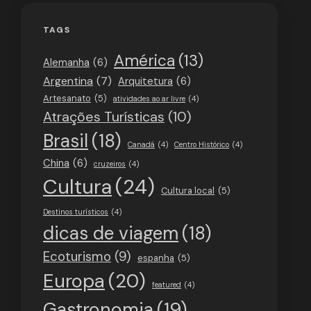
TAGS
América
(13)
Alemanha
(6)
Argentina
(7)
Arquitetura
(6)
Artesanato
(5)
atividades ao ar livre
(4)
Atrações Turísticas
(10)
Brasil
(18)
Canadá
(4)
Centro Histórico
(4)
China
(6)
cruzeiros
(4)
Cultura
(24)
Cultura local
(5)
Destinos turísticos
(4)
dicas de viagem
(18)
Ecoturismo
(9)
espanha
(5)
Europa
(20)
featured
(4)
Gastronomia
(19)