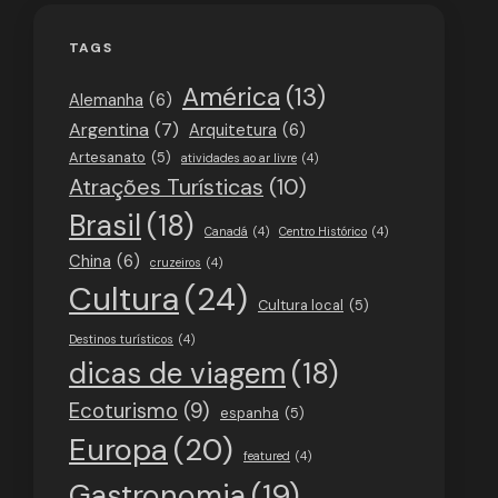
TAGS
América
(13)
Alemanha
(6)
Argentina
(7)
Arquitetura
(6)
Artesanato
(5)
atividades ao ar livre
(4)
Atrações Turísticas
(10)
Brasil
(18)
Canadá
(4)
Centro Histórico
(4)
China
(6)
cruzeiros
(4)
Cultura
(24)
Cultura local
(5)
Destinos turísticos
(4)
dicas de viagem
(18)
Ecoturismo
(9)
espanha
(5)
Europa
(20)
featured
(4)
Gastronomia
(19)