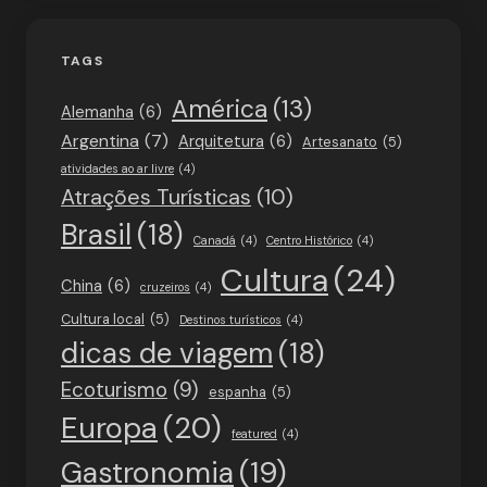
TAGS
América
(13)
Alemanha
(6)
Argentina
(7)
Arquitetura
(6)
Artesanato
(5)
atividades ao ar livre
(4)
Atrações Turísticas
(10)
Brasil
(18)
Canadá
(4)
Centro Histórico
(4)
Cultura
(24)
China
(6)
cruzeiros
(4)
Cultura local
(5)
Destinos turísticos
(4)
dicas de viagem
(18)
Ecoturismo
(9)
espanha
(5)
Europa
(20)
featured
(4)
Gastronomia
(19)