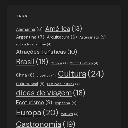
TAGS
América
(13)
Alemanha
(6)
Argentina
(7)
Arquitetura
(6)
Artesanato
(5)
atividades ao ar livre
(4)
Atrações Turísticas
(10)
Brasil
(18)
Canadá
(4)
Centro Histórico
(4)
Cultura
(24)
China
(6)
cruzeiros
(4)
Cultura local
(5)
Destinos turísticos
(4)
dicas de viagem
(18)
Ecoturismo
(9)
espanha
(5)
Europa
(20)
featured
(4)
Gastronomia
(19)