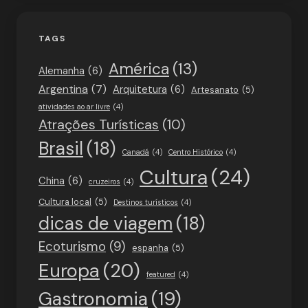
TAGS
América
(13)
Alemanha
(6)
Argentina
(7)
Arquitetura
(6)
Artesanato
(5)
atividades ao ar livre
(4)
Atrações Turísticas
(10)
Brasil
(18)
Canadá
(4)
Centro Histórico
(4)
Cultura
(24)
China
(6)
cruzeiros
(4)
Cultura local
(5)
Destinos turísticos
(4)
dicas de viagem
(18)
Ecoturismo
(9)
espanha
(5)
Europa
(20)
featured
(4)
Gastronomia
(19)