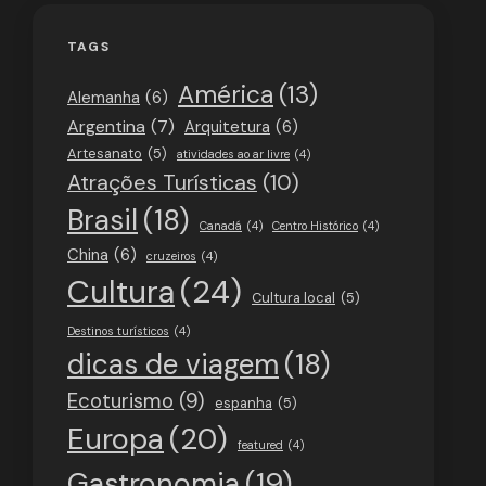
TAGS
América
(13)
Alemanha
(6)
Argentina
(7)
Arquitetura
(6)
Artesanato
(5)
atividades ao ar livre
(4)
Atrações Turísticas
(10)
Brasil
(18)
Canadá
(4)
Centro Histórico
(4)
China
(6)
cruzeiros
(4)
Cultura
(24)
Cultura local
(5)
Destinos turísticos
(4)
dicas de viagem
(18)
Ecoturismo
(9)
espanha
(5)
Europa
(20)
featured
(4)
Gastronomia
(19)