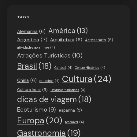
TAGS
América
(13)
Alemanha
(6)
Argentina
(7)
Arquitetura
(6)
Artesanato
(5)
atividades ao ar livre
(4)
Atrações Turísticas
(10)
Brasil
(18)
Canadá
(4)
Centro Histórico
(4)
Cultura
(24)
China
(6)
cruzeiros
(4)
Cultura local
(5)
Destinos turísticos
(4)
dicas de viagem
(18)
Ecoturismo
(9)
espanha
(5)
Europa
(20)
featured
(4)
Gastronomia
(19)