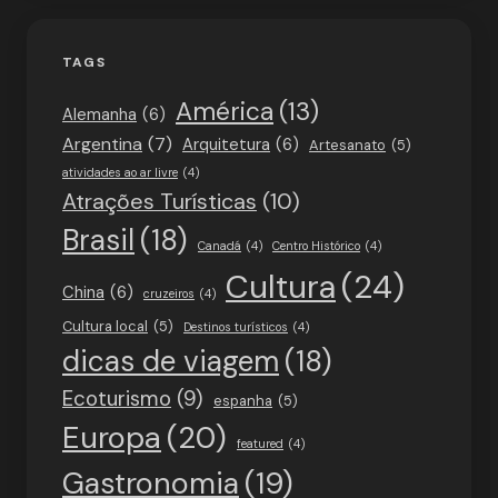
TAGS
América
(13)
Alemanha
(6)
Argentina
(7)
Arquitetura
(6)
Artesanato
(5)
atividades ao ar livre
(4)
Atrações Turísticas
(10)
Brasil
(18)
Canadá
(4)
Centro Histórico
(4)
Cultura
(24)
China
(6)
cruzeiros
(4)
Cultura local
(5)
Destinos turísticos
(4)
dicas de viagem
(18)
Ecoturismo
(9)
espanha
(5)
Europa
(20)
featured
(4)
Gastronomia
(19)