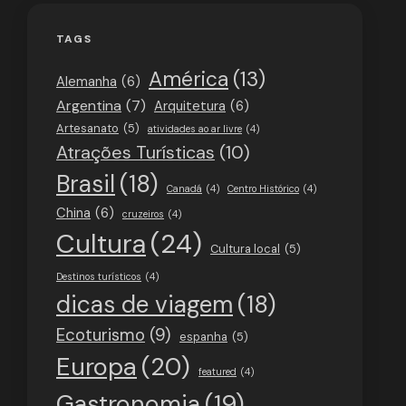
TAGS
América
(13)
Alemanha
(6)
Argentina
(7)
Arquitetura
(6)
Artesanato
(5)
atividades ao ar livre
(4)
Atrações Turísticas
(10)
Brasil
(18)
Canadá
(4)
Centro Histórico
(4)
China
(6)
cruzeiros
(4)
Cultura
(24)
Cultura local
(5)
Destinos turísticos
(4)
dicas de viagem
(18)
Ecoturismo
(9)
espanha
(5)
Europa
(20)
featured
(4)
Gastronomia
(19)