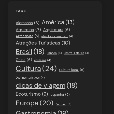
TAGS
América
(13)
Alemanha
(6)
Argentina
(7)
Arquitetura
(6)
Artesanato
(5)
atividades ao ar livre
(4)
Atrações Turísticas
(10)
Brasil
(18)
Canadá
(4)
Centro Histórico
(4)
China
(6)
cruzeiros
(4)
Cultura
(24)
Cultura local
(5)
Destinos turísticos
(4)
dicas de viagem
(18)
Ecoturismo
(9)
espanha
(5)
Europa
(20)
featured
(4)
Gastronomia
(19)