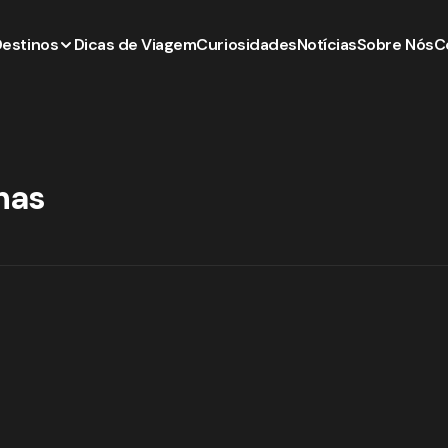
Destinos
Dicas de Viagem
Curiosidades
Notícias
Sobre Nós
C
has