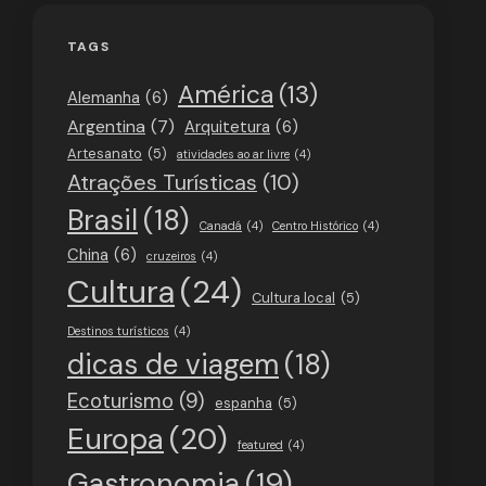
TAGS
América
(13)
Alemanha
(6)
Argentina
(7)
Arquitetura
(6)
Artesanato
(5)
atividades ao ar livre
(4)
Atrações Turísticas
(10)
Brasil
(18)
Canadá
(4)
Centro Histórico
(4)
China
(6)
cruzeiros
(4)
Cultura
(24)
Cultura local
(5)
Destinos turísticos
(4)
dicas de viagem
(18)
Ecoturismo
(9)
espanha
(5)
Europa
(20)
featured
(4)
Gastronomia
(19)