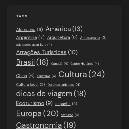
TAGS
América
(13)
Alemanha
(6)
Argentina
(7)
Arquitetura
(6)
Artesanato
(5)
atividades ao ar livre
(4)
Atrações Turísticas
(10)
Brasil
(18)
Canadá
(4)
Centro Histórico
(4)
Cultura
(24)
China
(6)
cruzeiros
(4)
Cultura local
(5)
Destinos turísticos
(4)
dicas de viagem
(18)
Ecoturismo
(9)
espanha
(5)
Europa
(20)
featured
(4)
Gastronomia
(19)