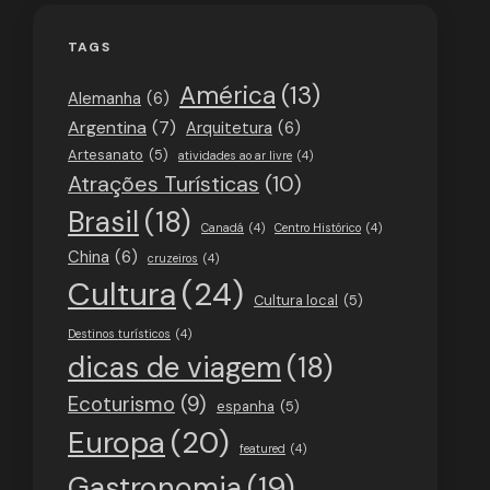
TAGS
América
(13)
Alemanha
(6)
Argentina
(7)
Arquitetura
(6)
Artesanato
(5)
atividades ao ar livre
(4)
Atrações Turísticas
(10)
Brasil
(18)
Canadá
(4)
Centro Histórico
(4)
China
(6)
cruzeiros
(4)
Cultura
(24)
Cultura local
(5)
Destinos turísticos
(4)
dicas de viagem
(18)
Ecoturismo
(9)
espanha
(5)
Europa
(20)
featured
(4)
Gastronomia
(19)