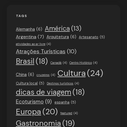
TAGS
América
(13)
Alemanha
(6)
Argentina
(7)
Arquitetura
(6)
Artesanato
(5)
atividades ao ar livre
(4)
Atrações Turísticas
(10)
Brasil
(18)
Canadá
(4)
Centro Histórico
(4)
Cultura
(24)
China
(6)
cruzeiros
(4)
Cultura local
(5)
Destinos turísticos
(4)
dicas de viagem
(18)
Ecoturismo
(9)
espanha
(5)
Europa
(20)
featured
(4)
Gastronomia
(19)